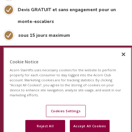
Devis GRATUIT et sans engagement pour un
monte-escaliers
sous 15 jours maximum
Cookie Notice
Le plus récent dispositif de sécurité
Acorn Stairlifts uses necessary cookies for the website to perform
pour les monte-escaliers
properly for each consumer to stay logged into the Acorn Club
account. Marketing cookies are for tracking statistics. By clicking
“Accept All Cookies”, you agree to the storing of cookies on your
Acorn est fier de lancer le système de surveillance
device to enhance site navigation, analyze site usage, and assist in our
révolutionnaire StairSafe pour votre monte-escalier
marketing efforts.
Acorn. Cette fonction unique en son genre surveillera
l'activité de votre monte-escalier et vous permettra, à
Cookies Settings
vous et à votre famille, d'avoir l'esprit tranquille.
Reject All
Accept All Cookies
En savoir plus