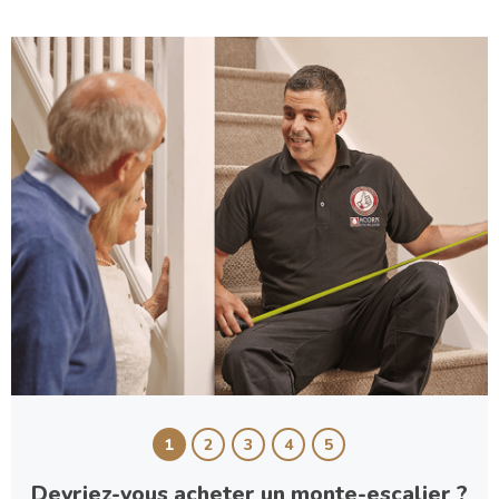
1
2
3
4
5
Devriez-vous acheter un monte-escalier ?