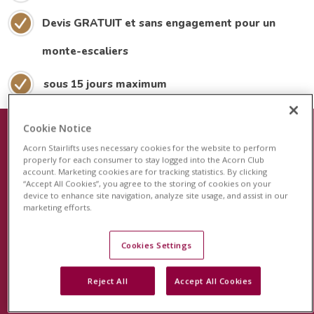
Devis GRATUIT et sans engagement pour un
monte-escaliers
sous 15 jours maximum
Cookie Notice
Acorn Stairlifts uses necessary cookies for the website to perform
Le plus récent dispositif de sécurité
properly for each consumer to stay logged into the Acorn Club
account. Marketing cookies are for tracking statistics. By clicking
pour les monte-escaliers
“Accept All Cookies”, you agree to the storing of cookies on your
device to enhance site navigation, analyze site usage, and assist in our
Acorn est fier de lancer le système de surveillance
marketing efforts.
révolutionnaire StairSafe pour votre monte-escalier
Acorn. Cette fonction unique en son genre surveillera
Cookies Settings
l'activité de votre monte-escalier et vous permettra, à
Reject All
Accept All Cookies
vous et à votre famille, d'avoir l'esprit tranquille.
En savoir plus