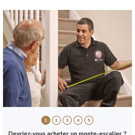
1
2
3
4
5
Devriez-vous acheter un monte-escalier ?