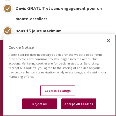
Devis GRATUIT et sans engagement pour un
monte-escaliers
sous 15 jours maximum
Cookie Notice
Acorn Stairlifts uses necessary cookies for the website to perform
Le plus récent dispositif de sécurité
properly for each consumer to stay logged into the Acorn Club
account. Marketing cookies are for tracking statistics. By clicking
pour les monte-escaliers
“Accept All Cookies”, you agree to the storing of cookies on your
device to enhance site navigation, analyze site usage, and assist in our
Acorn est fier de lancer le système de surveillance
marketing efforts.
révolutionnaire StairSafe pour votre monte-escalier
Acorn. Cette fonction unique en son genre surveillera
Cookies Settings
l'activité de votre monte-escalier et vous permettra, à
Reject All
Accept All Cookies
vous et à votre famille, d'avoir l'esprit tranquille.
En savoir plus