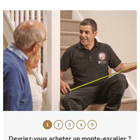
1
2
3
4
5
Devriez-vous acheter un monte-escalier ?