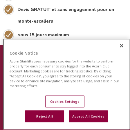
Devis GRATUIT et sans engagement pour un
monte-escaliers
sous 15 jours maximum
Cookie Notice
Acorn Stairlifts uses necessary cookies for the website to perform
Le plus récent dispositif de sécurité
properly for each consumer to stay logged into the Acorn Club
account. Marketing cookies are for tracking statistics. By clicking
pour les monte-escaliers
“Accept All Cookies”, you agree to the storing of cookies on your
device to enhance site navigation, analyze site usage, and assist in our
Acorn est fier de lancer le système de surveillance
marketing efforts.
révolutionnaire StairSafe pour votre monte-escalier
Acorn. Cette fonction unique en son genre surveillera
Cookies Settings
l'activité de votre monte-escalier et vous permettra, à
Reject All
Accept All Cookies
vous et à votre famille, d'avoir l'esprit tranquille.
En savoir plus