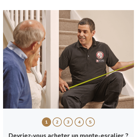
1
2
3
4
5
Devriez-vous acheter un monte-escalier ?