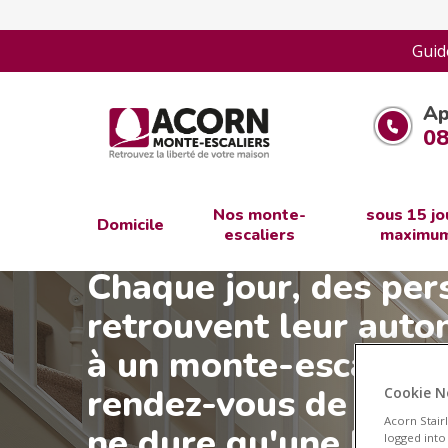
Guid
Ap
08
Nos monte-
sous 15 jo
Domicile
escaliers
maximu
Chaque jour, des pe
retrouvent leur auto
à un monte-escalier 
rendez-vous de pris
Cookie N
Acorn Stair
ne dure qu'une heure
logged into 