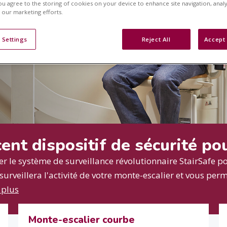
ou agree to the storing of cookies on your device to enhance site navigation, analy
n our marketing efforts.
 qu'une heure
 Settings
Reject All
Accept 
t pour un monte-
cent dispositif de sécurité p
cer le système de surveillance révolutionnaire StairSafe p
rveillera l'activité de votre monte-escalier et vous permet
 plus
Monte-escalier courbe