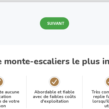
le monte-escaliers le plus 
te aucune
Abordable et fiable
Très com
cation
avec de faibles coûts
replie 
e de votre
d'exploitation
lorsqu'i
son
ut