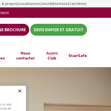
A propos
|
Localisation
|
Accréditations
|
Carrières
|
ement
NE BROCHURE
DEVIS RAPIDE ET GRATUIT
Nous
Acorn
StairSafe
ées
contacter
Club
r to stay
ccept All