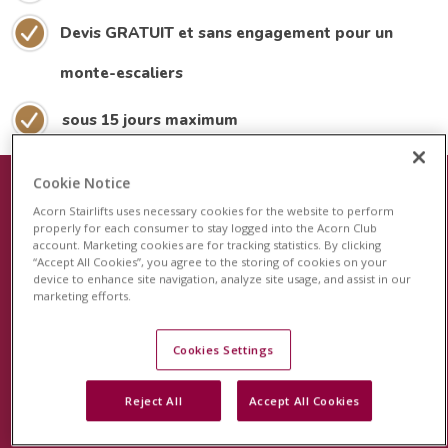
Devis GRATUIT et sans engagement pour un
monte-escaliers
sous 15 jours maximum
Cookie Notice
Acorn Stairlifts uses necessary cookies for the website to perform
Le plus récent dispositif de sécurité
properly for each consumer to stay logged into the Acorn Club
account. Marketing cookies are for tracking statistics. By clicking
pour les monte-escaliers
“Accept All Cookies”, you agree to the storing of cookies on your
device to enhance site navigation, analyze site usage, and assist in our
Acorn est fier de lancer le système de surveillance
marketing efforts.
révolutionnaire StairSafe pour votre monte-escalier
Acorn. Cette fonction unique en son genre surveillera
Cookies Settings
l'activité de votre monte-escalier et vous permettra, à
Reject All
Accept All Cookies
vous et à votre famille, d'avoir l'esprit tranquille.
En savoir plus