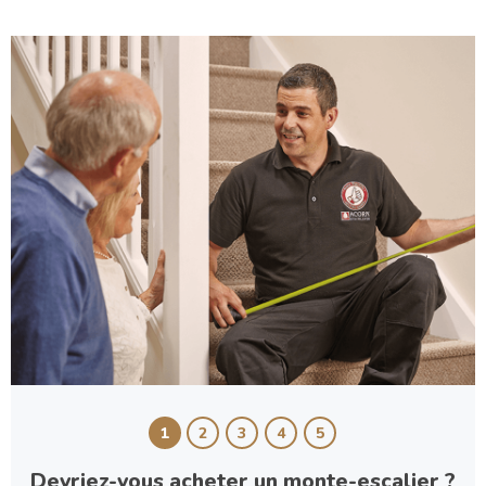
1
2
3
4
5
Devriez-vous acheter un monte-escalier ?