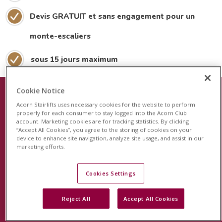
Devis GRATUIT et sans engagement pour un
monte-escaliers
sous 15 jours maximum
Cookie Notice
Acorn Stairlifts uses necessary cookies for the website to perform
Le plus récent dispositif de sécurité
properly for each consumer to stay logged into the Acorn Club
account. Marketing cookies are for tracking statistics. By clicking
pour les monte-escaliers
“Accept All Cookies”, you agree to the storing of cookies on your
device to enhance site navigation, analyze site usage, and assist in our
Acorn est fier de lancer le système de surveillance
marketing efforts.
révolutionnaire StairSafe pour votre monte-escalier
Acorn. Cette fonction unique en son genre surveillera
Cookies Settings
l'activité de votre monte-escalier et vous permettra, à
Reject All
Accept All Cookies
vous et à votre famille, d'avoir l'esprit tranquille.
En savoir plus