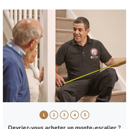
1
2
3
4
5
Devriez-vous acheter un monte-escalier ?