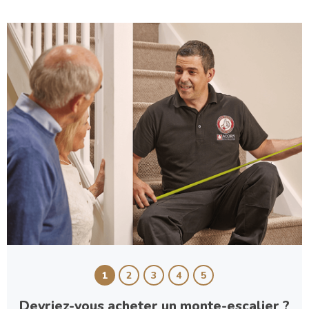
1
2
3
4
5
Devriez-vous acheter un monte-escalier ?