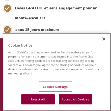
Devis GRATUIT et sans engagement pour un
monte-escaliers
sous 15 jours maximum
Cookie Notice
Acorn Stairlifts uses necessary cookies for the website to perform
Le plus récent dispositif de sécurité
properly for each consumer to stay logged into the Acorn Club
account. Marketing cookies are for tracking statistics. By clicking
pour les monte-escaliers
“Accept All Cookies”, you agree to the storing of cookies on your
device to enhance site navigation, analyze site usage, and assist in our
Acorn est fier de lancer le système de surveillance
marketing efforts.
révolutionnaire StairSafe pour votre monte-escalier
Acorn. Cette fonction unique en son genre surveillera
Cookies Settings
l'activité de votre monte-escalier et vous permettra, à
Reject All
Accept All Cookies
vous et à votre famille, d'avoir l'esprit tranquille.
En savoir plus