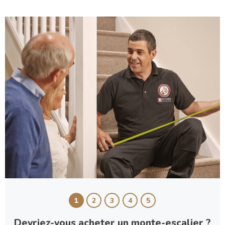
1
2
3
4
5
Devriez-vous acheter un monte-escalier ?