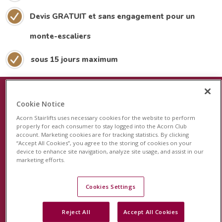
Devis GRATUIT et sans engagement pour un
monte-escaliers
sous 15 jours maximum
Cookie Notice
Le plus récent dispositif de sécurité
Acorn Stairlifts uses necessary cookies for the website to perform
pour les monte-escaliers
properly for each consumer to stay logged into the Acorn Club
account. Marketing cookies are for tracking statistics. By clicking
“Accept All Cookies”, you agree to the storing of cookies on your
Acorn est fier de lancer le système de surveillance
device to enhance site navigation, analyze site usage, and assist in our
révolutionnaire StairSafe pour votre monte-escalier
marketing efforts.
Acorn. Cette fonction unique en son genre surveillera
l'activité de votre monte-escalier et vous permettra, à
Cookies Settings
vous et à votre famille, d'avoir l'esprit tranquille.
Reject All
Accept All Cookies
En savoir plus