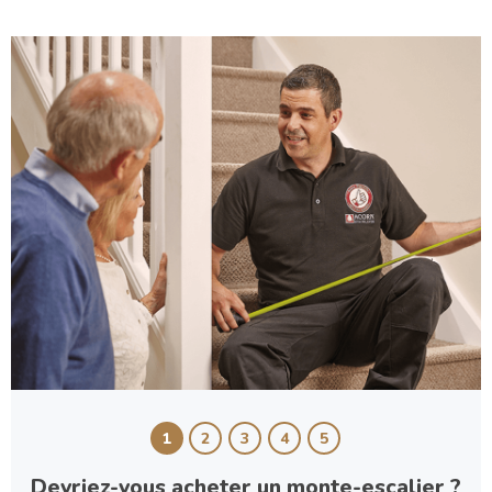
1
2
3
4
5
Devriez-vous acheter un monte-escalier ?